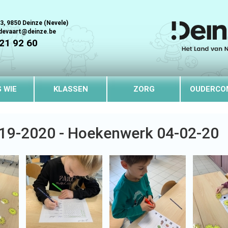
3, 9850 Deinze (Nevele)
tdevaart@deinze.be
321 92 60
S WIE
KLASSEN
ZORG
OUDERCO
019-2020 - Hoekenwerk 04-02-20